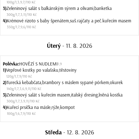
100g
/
1
,
3
,
9
,
7
/
110 Kč
3)
Zeleninový salát s balkánským sýrem a olivami,banketka
300g
/
1
,
7
,
3
,
11
/
110 Kč
4)
Krémové rizoto s baby špenátem,suš.rajčaty a peč.kuřecím masem
350g
/
1
,
7
,
9
,
6
/
110 Kč
Úterý
- 11. 8. 2026
Polévka:
HOVĚZÍ S NUDLEMI
1
,
9
1)
Vepřové kostky po valašsku,těstoviny
120g
/
1
,
7
,
9
/
110 Kč
2)
Turecká kebabčata,brambory s máslem sypané pórkem,okurek
140g
/
1
,
7
,
3
,
6
,
9
,
11
/
110 Kč
3)
Zeleninový salát s kuřecím masem,italský dresing,lněná kostka
300g
/
1
,
7
,
3
,
9
,
11
/
110 Kč
4)
Kuřecí prsíčka na másle,rýže,kompot
100g
/
1
,
6
,
7
,
9
/
110 Kč
Středa
- 12. 8. 2026