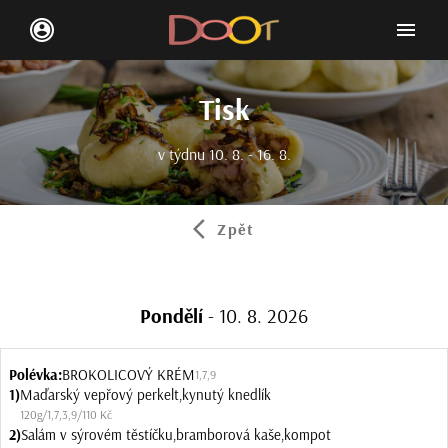
menu
account_circle
Tisk
v týdnu 10. 8. - 16. 8.
arrow_back_ios
Zpět
Pondělí
- 10. 8. 2026
Polévka:
BROKOLICOVÝ KRÉM
1
,
7
,
9
1)
Maďarský vepřový perkelt,kynutý knedlík
120g
/
1
,
7
,
3
,
9
/
110 Kč
2)
Salám v sýrovém těstíčku,bramborová kaše,kompot