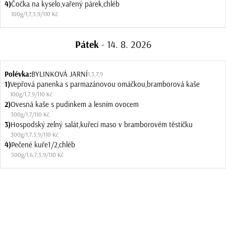
4)
Čočka na kyselo,vařený párek,chléb
100g
/
1
,
7
,
3
,
9
/
110 Kč
Pátek
- 14. 8. 2026
Polévka:
BYLINKOVÁ JARNÍ
1
,
3
,
7
,
9
1)
Vepřová panenka s parmazánovou omáčkou,bramborová kaše
100g
/
1
,
7
,
9
/
110 Kč
2)
Ovesná kaše s pudinkem a lesním ovocem
300g
/
1
,
7
/
110 Kč
3)
Hospodský zelný salát,kuřecí maso v bramborovém těstíčku
300g
/
1
,
7
,
3
,
9
/
110 Kč
4)
Pečené kuře1/2,chléb
500g
/
1
,
6
,
7
,
3
,
9
/
110 Kč