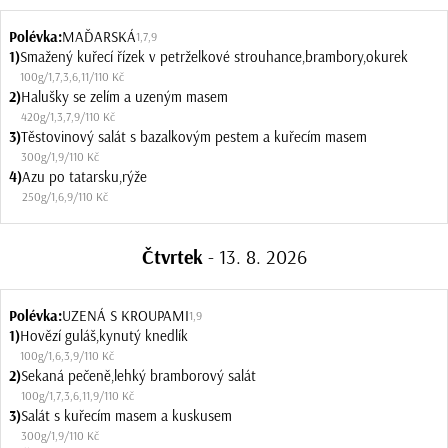
Polévka:
MAĎARSKÁ
1
,
7
,
9
1)
Smažený kuřecí řízek v petrželkové strouhance,brambory,okurek
100g
/
1
,
7
,
3
,
6
,
11
/
110 Kč
2)
Halušky se zelím a uzeným masem
420g
/
1
,
3
,
7
,
9
/
110 Kč
3)
Těstovinový salát s bazalkovým pestem a kuřecím masem
300g
/
1
,
9
/
110 Kč
4)
Azu po tatarsku,rýže
250g
/
1
,
6
,
9
/
110 Kč
Čtvrtek
- 13. 8. 2026
Polévka:
UZENÁ S KROUPAMI
1
,
9
1)
Hovězí guláš,kynutý knedlík
100g
/
1
,
6
,
3
,
9
/
110 Kč
2)
Sekaná pečeně,lehký bramborový salát
100g
/
1
,
7
,
3
,
6
,
11
,
9
/
110 Kč
3)
Salát s kuřecím masem a kuskusem
300g
/
1
,
9
/
110 Kč