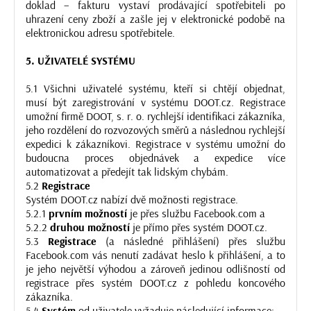
doklad – fakturu vystaví prodávající spotřebiteli po
uhrazení ceny zboží a zašle jej v elektronické podobě na
elektronickou adresu spotřebitele.
5. UŽIVATELÉ SYSTÉMU
5.1 Všichni uživatelé systému, kteří si chtějí objednat,
musí být zaregistrování v systému DOOT.cz. Registrace
umožní firmě DOOT, s. r. o. rychlejší identifikaci zákazníka,
jeho rozdělení do rozvozových směrů a následnou rychlejší
expedici k zákazníkovi. Registrace v systému umožní do
budoucna proces objednávek a expedice více
automatizovat a předejít tak lidským chybám.
5.2
Registrace
Systém DOOT.cz nabízí dvě možnosti registrace.
5.2.1
prvním možností
je přes službu Facebook.com a
5.2.2
druhou možností
je přímo přes systém DOOT.cz.
5.3
Registrace
(a následné přihlášení) přes službu
Facebook.com vás nenutí zadávat heslo k přihlášení, a to
je jeho největší výhodou a zároveň jedinou odlišností od
registrace přes systém DOOT.cz z pohledu koncového
zákazníka.
5.4
Systém
od uživatele vyžaduje následující informace: