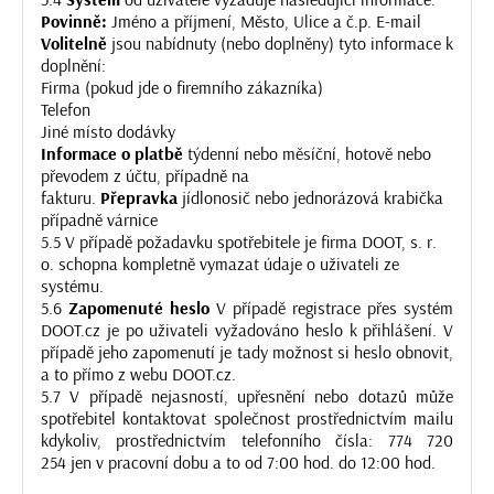
Povinně:
Jméno a příjmení, Město, Ulice a č.p. E-mail
Volitelně
jsou nabídnuty (nebo doplněny) tyto informace k
doplnění:
Firma (pokud jde o firemního zákazníka)
Telefon
Jiné místo dodávky
Informace o platbě
týdenní nebo měsíční, hotově nebo
převodem z účtu, případně na
fakturu.
Přepravka
jídlonosič nebo jednorázová krabička
případně várnice
5.5 V případě požadavku spotřebitele je firma DOOT, s. r.
o. schopna kompletně vymazat údaje o uživateli ze
systému.
5.6
Zapomenuté heslo
V případě registrace přes systém
DOOT.cz je po uživateli vyžadováno heslo k přihlášení. V
případě jeho zapomenutí je tady možnost si heslo obnovit,
a to přímo z webu DOOT.cz.
5.7 V případě nejasností, upřesnění nebo dotazů může
spotřebitel kontaktovat společnost prostřednictvím mailu
kdykoliv, prostřednictvím telefonního čísla:
774 720
254
jen v pracovní dobu a to od 7:00 hod. do 12:00 hod.