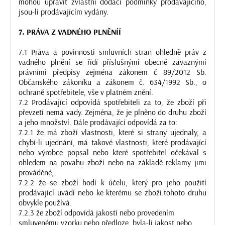
mohou upravit zvláštní dodací podmínky prodávajícího,
jsou-li prodávajícím vydány.
7. PRÁVA Z VADNÉHO PLNĚNÍÍ
7.1 Práva a povinnosti smluvních stran ohledně práv z
vadného plnění se řídí příslušnými obecně závaznými
právními předpisy zejména zákonem č 89/2012 Sb.
Občanského zákoníku a zákonem č. 634/1992 Sb., o
ochraně spotřebitele, vše v platném znění.
7.2 Prodávající odpovídá spotřebiteli za to, že zboží při
převzetí nemá vady. Zejména, že je plněno do druhu zboží
a jeho množství. Dále prodávající odpovídá za to:
7.2.1 že má zboží vlastnosti, které si strany ujednaly, a
chybí-li ujednání, má takové vlastnosti, které prodávající
nebo výrobce popsal nebo které spotřebitel očekával s
ohledem na povahu zboží nebo na základě reklamy jimi
prováděné,
7.2.2 že se zboží hodí k účelu, který pro jeho použití
prodávající uvádí nebo ke kterému se zboží.tohoto druhu
obvykle používá.
7.2.3 že zboží odpovídá jakostí nebo provedením
smluvenému vzorku nebo předloze, byla-li jakost nebo