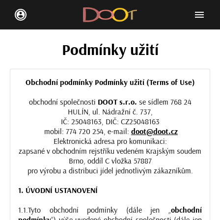
menu
account_circle
Podmínky užití
Obchodní podmínky Podmínky užití (Terms of Use)
obchodní společnosti
DOOT s.r.o.
se sídlem 768 24
HULÍN, ul. Nádražní č. 737,
IČ: 25048163, DIČ: CZ25048163
mobil: 774 720 254, e-mail:
doot@doot.cz
Elektronická adresa pro komunikaci:
zapsané v obchodním rejstříku vedeném Krajským soudem
Brno, oddíl C vložka 57887
pro výrobu a distribuci jídel jednotlivým zákazníkům.
1. ÚVODNÍ USTANOVENÍ
1.1.Tyto obchodní podmínky (dále jen „
obchodní
podmínky
“) výše uvedené obchodní společnosti (dále jen