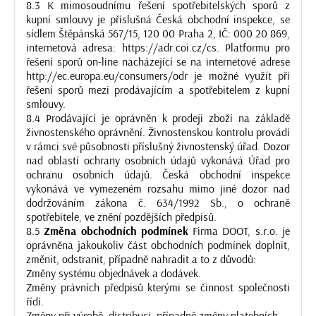
8.3 K mimosoudnímu řešení spotřebitelských sporů z
kupní smlouvy je příslušná Česká obchodní inspekce, se
sídlem Štěpánská 567/15, 120 00 Praha 2, IČ: 000 20 869,
internetová adresa: https://adr.coi.cz/cs. Platformu pro
řešení sporů on-line nacházející se na internetové adrese
http://ec.europa.eu/consumers/odr je možné využít při
řešení sporů mezi prodávajícím a spotřebitelem z kupní
smlouvy.
8.4 Prodávající je oprávněn k prodeji zboží na základě
živnostenského oprávnění. Živnostenskou kontrolu provádí
v rámci své působnosti příslušný živnostenský úřad. Dozor
nad oblastí ochrany osobních údajů vykonává Úřad pro
ochranu osobních údajů. Česká obchodní inspekce
vykonává ve vymezeném rozsahu mimo jiné dozor nad
dodržováním zákona č. 634/1992 Sb., o ochraně
spotřebitele, ve znění pozdějších předpisů.
8.5
Změna obchodních podmínek
Firma DOOT, s.r.o. je
oprávněna jakoukoliv část obchodních podmínek doplnit,
změnit, odstranit, případně nahradit a to z důvodů:
Změny systému objednávek a dodávek.
Změny právních předpisů kterými se činnost společnosti
řídí.
Změny při výrobě, distribuci, případně změny platebních