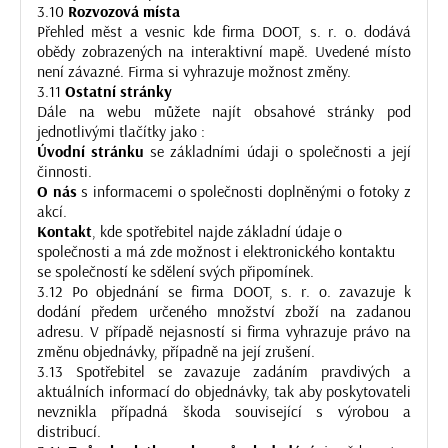
3.10
Rozvozová místa
Přehled měst a vesnic kde firma DOOT, s. r. o. dodává
obědy zobrazených na interaktivní mapě. Uvedené místo
není závazné. Firma si vyhrazuje možnost změny.
3.11
Ostatní stránky
Dále na webu můžete najít obsahové stránky pod
jednotlivými tlačítky jako :
Úvodní stránku
se základními údaji o společnosti a její
činnosti.
O nás
s informacemi o společnosti doplněnými o fotoky z
akcí.
Kontakt
, kde spotřebitel najde základní údaje o
společnosti a má zde možnost i elektronického kontaktu
se společností ke sdělení svých připomínek.
3.12 Po objednání se firma DOOT, s. r. o. zavazuje k
dodání předem určeného množství zboží na zadanou
adresu. V případě nejasností si firma vyhrazuje právo na
změnu objednávky, případně na její zrušení.
3.13 Spotřebitel se zavazuje zadáním pravdivých a
aktuálních informací do objednávky, tak aby poskytovateli
nevznikla případná škoda související s výrobou a
distribucí.