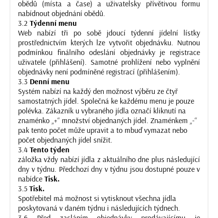
obědů (místa a čase) a uživatelsky přívětivou formu
nabídnout objednání obědů.
3.2
Týdenní menu
Web nabízí tři po sobě jdoucí týdenní jídelní lístky
prostřednictvím kterých lze vytvořit objednávku. Nutnou
podmínkou finálního odeslání objednávky je registrace
uživatele (přihlášení). Samotné prohlížení nebo vyplnění
objednávky není podmíněné registrací (přihlášením).
3.3
Denní menu
Systém nabízí na každý den možnost výběru ze čtyř
samostatných jídel. Společná ke každému menu je pouze
polévka. Zákazník u vybraného jídla označí kliknutí na
znaménko „+“ množství objednaných jídel. Znaménkem „-“
pak tento počet může upravit a to mbuď vymazat nebo
počet objednaných jídel snížit.
3.4
Tento týden
záložka vždy nabízí jídla z aktuálního dne plus následující
dny v týdnu. Předchozí dny v týdnu jsou dostupné pouze v
nabídce
Tisk.
3.5
Tisk.
Spotřebitel má možnost si vytisknout všechna jídla
poskytovaná v daném týdnu i následujících týdnech.
3.6 Před zasláním objednávky prodávajícímu je