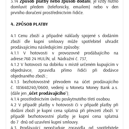
3.14
Způsob platby nebo způsob dodání
, je vždy nutno
domluvit předem (telefonicky, emailem) nebo v den
prvního doručení prostřednictvím řidiče.
4. ZPŮSOB PLATBY
4.1 Cenu zboží a případné náklady spojené s dodáním
zboží dle kupní smlouvy může spotřebitel uhradit
prodávajícímu následujícími způsoby:
4.1.1 V hotovosti v provozovně prodábajícího na
adrese:768 24 HULÍN, ul. Nádražní č. 737,
4.1.2 V hotovosti na dobírku v místě určeném kupujícím v
objednávce, zpravidla přímo řidiči při dodávce
objednaného zboží.;
4.1.3 bezhotovostně převodem na účet prodávajícího
č. 185648240/0600, vedený u Moneta Money Bank a.s.
(dále jen „
účet prodávajícího
“);
4.1.4
prostřednictvím úvěru poskytnutého třetí osobou.
4.2 V případě platby v hotovosti či v případě platby při
dodání zboží je kupní cena splatná při převzetí zboží. V
případě bezhotovostní platby je kupní cena splatná
do 7 dnů od uzavření kupní smlouvy.
4.3 Prodávající nepožaduje zpravidla od spotřebitele