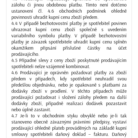
zálohu či jinou obdobnou platbu. Tímto není dotčeno
ustanovení čl. 4.6 obchodních podmínek ohledně
povinnosti uhradit kupní cenu zboží předem.
4.4 V případě bezhotovostní platby je spotřebitel povinen
uhrazovat kupní cenu zboží společně s uvedením
variabilního symbolu platby. V případě bezhotovostní
platby je závazek spotřebitele uhradit kupní cenu splněn
okamžikem připsání příslušné částky na účet
prodávajícího.
4.5 Případné slevy z ceny zboží poskytnuté prodávajícím
spotřebiteli nelze vzájemně kombinovat.
4.6 Prodávající je oprávněn požadovat platby za zboží
předem v případech, kdy spotřebitel neuhradil svou
předešlou objednávku, nebo je opakovaně s platbami za
dodávky zboží v prodlení. V těchto případech může
prodávající požadovat i složení zálohy předem na další
dodávky zboží, případně realizaci dodávek pozastavit
nebo úplně zastavit.
4.7 Je-li to v obchodním styku obvyklé nebo je-li tak
stanoveno obecně závaznými právními předpisy, vystaví
prodávající ohledně plateb prováděných na základě kupní
smlouvy spotřebiteli daňový doklad – fakturu. Daňový