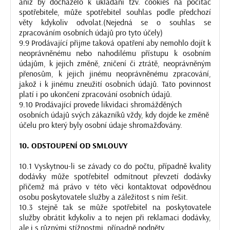
aniž by docházelo k ukládání tzv. cookies na počítač
spotřebitele, může spotřebitel souhlas podle předchozí
věty kdykoliv odvolat.(Nejedná se o souhlas se
zpracováním osobních údajů pro tyto účely)
9.9 Prodávající přijme taková opatření aby nemohlo dojít k
neoprávněnému nebo nahodilému přístupu k osobním
údajům, k jejich změně, zničení či ztrátě, neoprávněným
přenosům, k jejich jinému neoprávněnému zpracování,
jakož i k jinému zneužití osobních údajů. Tato povinnost
platí i po ukončení zpracování osobních údajů.
9.10 Prodávající provede likvidaci shromážděných
osobních údajů svých zákazníků vždy, kdy dojde ke změně
účelu pro který byly osobní údaje shromažďovány.
10. ODSTOUPENÍ OD SMLOUVY
10.1 Vyskytnou-li se závady co do počtu, případně kvality
dodávky může spotřebitel odmítnout převzetí dodávky
přičemž má právo v této věci kontaktovat odpovědnou
osobu poskytovatele služby a záležitost s ním řešit.
10.3 stejně tak se může spotřebitel na poskytovatele
služby obrátit kdykoliv a to nejen při reklamaci dodávky,
ale i s různými stížnostmi, případně podněty.