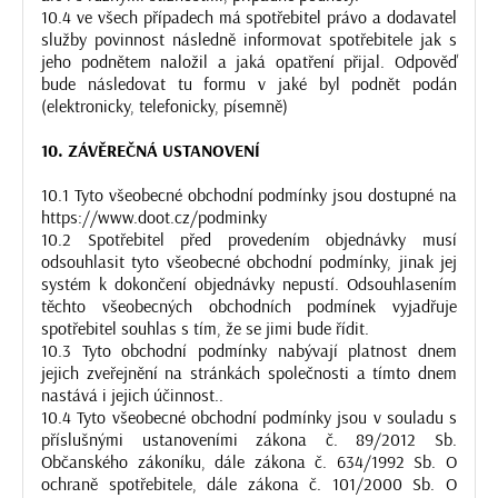
10.4 ve všech případech má spotřebitel právo a dodavatel
služby povinnost následně informovat spotřebitele jak s
jeho podnětem naložil a jaká opatření přijal. Odpověď
bude následovat tu formu v jaké byl podnět podán
(elektronicky, telefonicky, písemně)
10. ZÁVĚREČNÁ USTANOVENÍ
10.1 Tyto všeobecné obchodní podmínky jsou dostupné na
https://www.doot.cz/podminky
10.2 Spotřebitel před provedením objednávky musí
odsouhlasit tyto všeobecné obchodní podmínky, jinak jej
systém k dokončení objednávky nepustí. Odsouhlasením
těchto všeobecných obchodních podmínek vyjadřuje
spotřebitel souhlas s tím, že se jimi bude řídit.
10.3 Tyto obchodní podmínky nabývají platnost dnem
jejich zveřejnění na stránkách společnosti a tímto dnem
nastává i jejich účinnost..
10.4 Tyto všeobecné obchodní podmínky jsou v souladu s
příslušnými ustanoveními zákona č. 89/2012 Sb.
Občanského zákoníku, dále zákona č. 634/1992 Sb. O
ochraně spotřebitele, dále zákona č. 101/2000 Sb. O