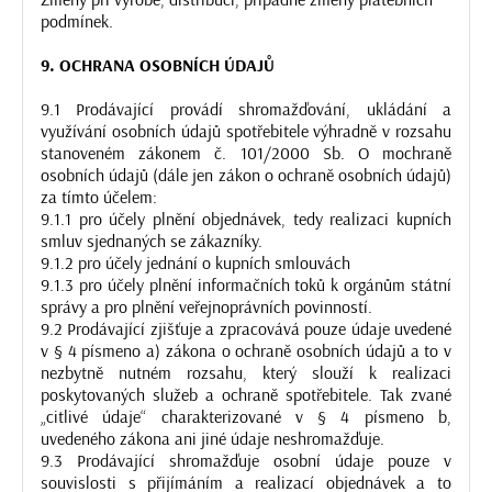
podmínek.
9. OCHRANA OSOBNÍCH ÚDAJŮ
9.1 Prodávající provádí shromažďování, ukládání a
využívání osobních údajů spotřebitele výhradně v rozsahu
stanoveném zákonem č. 101/2000 Sb. O mochraně
osobních údajů (dále jen zákon o ochraně osobních údajů)
za tímto účelem:
9.1.1 pro účely plnění objednávek, tedy realizaci kupních
smluv sjednaných se zákazníky.
9.1.2 pro účely jednání o kupních smlouvách
9.1.3 pro účely plnění informačních toků k orgánům státní
správy a pro plnění veřejnoprávních povinností.
9.2 Prodávající zjišťuje a zpracovává pouze údaje uvedené
v § 4 písmeno a) zákona o ochraně osobních údajů a to v
nezbytně nutném rozsahu, který slouží k realizaci
poskytovaných služeb a ochraně spotřebitele. Tak zvané
„citlivé údaje“ charakterizované v § 4 písmeno b,
uvedeného zákona ani jiné údaje neshromažďuje.
9.3 Prodávající shromažďuje osobní údaje pouze v
souvislosti s přijímáním a realizací objednávek a to