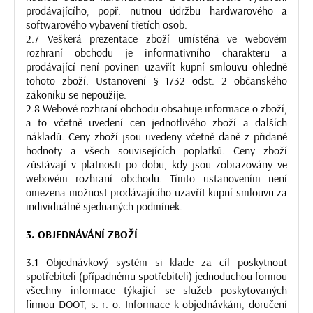
prodávajícího, popř. nutnou údržbu hardwarového a
softwarového vybavení třetích osob.
2.7 Veškerá prezentace zboží umístěná ve webovém
rozhraní obchodu je informativního charakteru a
prodávající není povinen uzavřít kupní smlouvu ohledně
tohoto zboží. Ustanovení § 1732 odst. 2 občanského
zákoníku se nepoužije.
2.8 Webové rozhraní obchodu obsahuje informace o zboží,
a to včetně uvedení cen jednotlivého zboží a dalších
nákladů. Ceny zboží jsou uvedeny včetně daně z přidané
hodnoty a všech souvisejících poplatků. Ceny zboží
zůstávají v platnosti po dobu, kdy jsou zobrazovány ve
webovém rozhraní obchodu. Tímto ustanovením není
omezena možnost prodávajícího uzavřít kupní smlouvu za
individuálně sjednaných podmínek.
3. OBJEDNÁVÁNÍ ZBOŽÍ
3.1 Objednávkový systém si klade za cíl poskytnout
spotřebiteli (případnému spotřebiteli) jednoduchou formou
všechny informace týkající se služeb poskytovaných
firmou DOOT, s. r. o. Informace k objednávkám, doručení