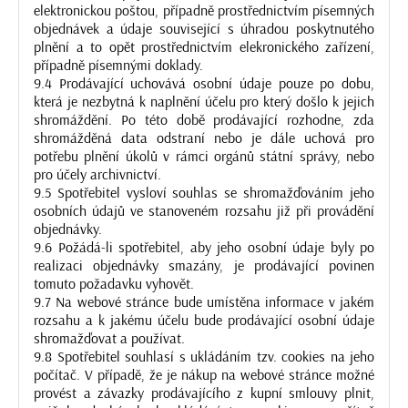
elektronickou poštou, případně prostřednictvím písemných
objednávek a údaje související s úhradou poskytnutého
plnění a to opět prostřednictvím elekronického zařízení,
případně písemnými doklady.
9.4 Prodávající uchovává osobní údaje pouze po dobu,
která je nezbytná k naplnění účelu pro který došlo k jejich
shromáždění. Po této době prodávající rozhodne, zda
shromážděná data odstraní nebo je dále uchová pro
potřebu plnění úkolů v rámci orgánů státní správy, nebo
pro účely archivnictví.
9.5 Spotřebitel vysloví souhlas se shromažďováním jeho
osobních údajů ve stanoveném rozsahu již při provádění
objednávky.
9.6 Požádá-li spotřebitel, aby jeho osobní údaje byly po
realizaci objednávky smazány, je prodávající povinen
tomuto požadavku vyhovět.
9.7 Na webové stránce bude umístěna informace v jakém
rozsahu a k jakému účelu bude prodávající osobní údaje
shromažďovat a používat.
9.8 Spotřebitel souhlasí s ukládáním tzv. cookies na jeho
počítač. V případě, že je nákup na webové stránce možné
provést a závazky prodávajícího z kupní smlouvy plnit,