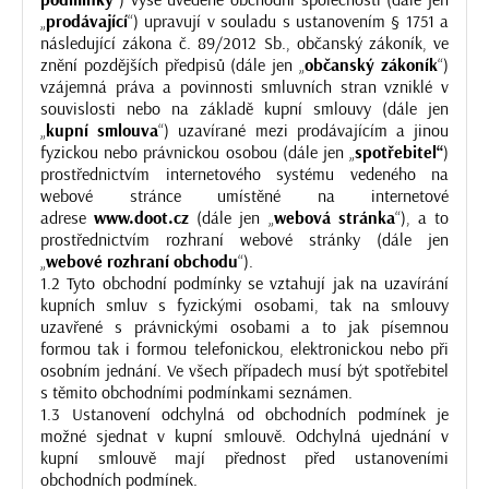
„
prodávající
“) upravují v souladu s ustanovením § 1751 a
následující zákona č. 89/2012 Sb., občanský zákoník, ve
znění pozdějších předpisů (dále jen „
občanský zákoník
“)
vzájemná práva a povinnosti smluvních stran vzniklé v
souvislosti nebo na základě kupní smlouvy (dále jen
„
kupní smlouva
“) uzavírané mezi prodávajícím a jinou
fyzickou nebo právnickou osobou (dále jen „
spotřebitel“
)
prostřednictvím internetového systému vedeného na
webové stránce umístěné na internetové
adrese
www.doot.cz
(dále jen „
webová stránka
“), a to
prostřednictvím rozhraní webové stránky (dále jen
„
webové rozhraní obchodu
“).
1.2 Tyto obchodní podmínky se vztahují jak na uzavírání
kupních smluv s fyzickými osobami, tak na smlouvy
uzavřené s právnickými osobami a to jak písemnou
formou tak i formou telefonickou, elektronickou nebo při
osobním jednání. Ve všech případech musí být spotřebitel
s těmito obchodními podmínkami seznámen.
1.3 Ustanovení odchylná od obchodních podmínek je
možné sjednat v kupní smlouvě. Odchylná ujednání v
kupní smlouvě mají přednost před ustanoveními
obchodních podmínek.