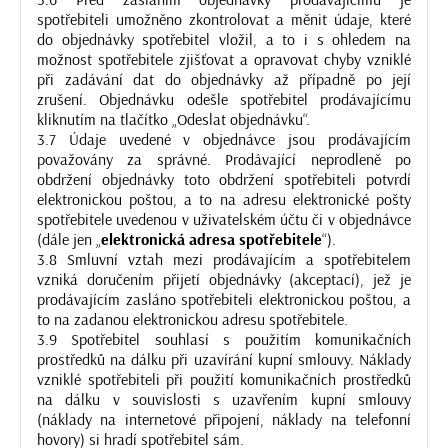
spotřebiteli umožněno zkontrolovat a měnit údaje, které
do objednávky spotřebitel vložil, a to i s ohledem na
možnost spotřebitele zjišťovat a opravovat chyby vzniklé
při zadávání dat do objednávky až případně po její
zrušení. Objednávku odešle spotřebitel prodávajícímu
kliknutím na tlačítko „Odeslat objednávku“.
3.7 Údaje uvedené v objednávce jsou prodávajícím
považovány za správné. Prodávající neprodleně po
obdržení objednávky toto obdržení spotřebiteli potvrdí
elektronickou poštou, a to na adresu elektronické pošty
spotřebitele uvedenou v uživatelském účtu či v objednávce
(dále jen „
elektronická adresa spotřebitele
“).
3.8 Smluvní vztah mezi prodávajícím a spotřebitelem
vzniká doručením přijetí objednávky (akceptací), jež je
prodávajícím zasláno spotřebiteli elektronickou poštou, a
to na zadanou elektronickou adresu spotřebitele.
3.9 Spotřebitel souhlasí s použitím komunikačních
prostředků na dálku při uzavírání kupní smlouvy. Náklady
vzniklé spotřebiteli při použití komunikačních prostředků
na dálku v souvislosti s uzavřením kupní smlouvy
(náklady na internetové připojení, náklady na telefonní
hovory) si hradí spotřebitel sám.