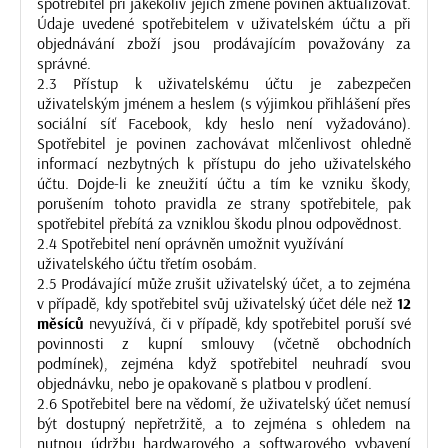
spotřebitel při jakékoliv jejich změně povinen aktualizovat.
Údaje uvedené spotřebitelem v uživatelském účtu a při
objednávání zboží jsou prodávajícím považovány za
správné.
2.3 Přístup k uživatelskému účtu je zabezpečen
uživatelským jménem a heslem (s výjimkou přihlášení přes
sociální síť Facebook, kdy heslo není vyžadováno).
Spotřebitel je povinen zachovávat mlčenlivost ohledně
informací nezbytných k přístupu do jeho uživatelského
účtu. Dojde-li ke zneužití účtu a tím ke vzniku škody,
porušením tohoto pravidla ze strany spotřebitele, pak
spotřebitel přebítá za vzniklou škodu plnou odpovědnost.
2.4 Spotřebitel není oprávněn umožnit využívání
uživatelského účtu třetím osobám.
2.5 Prodávající může zrušit uživatelský účet, a to zejména
v případě, kdy spotřebitel svůj uživatelský účet déle než
12
měsíců
nevyužívá, či v případě, kdy spotřebitel poruší své
povinnosti z kupní smlouvy (včetně obchodních
podmínek), zejména když spotřebitel neuhradí svou
objednávku, nebo je opakovaně s platbou v prodlení.
2.6 Spotřebitel bere na vědomí, že uživatelský účet nemusí
být dostupný nepřetržitě, a to zejména s ohledem na
nutnou údržbu hardwarového a softwarového vybavení